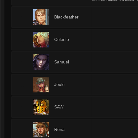
1
Blackfeather
1
Celeste
1
Samuel
1
Joule
1
SAW
1
Rona