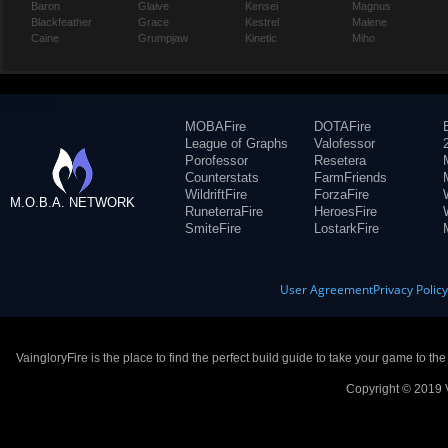
Baron
Glaive
Kensei
Magnus
Blackfeather
Grace
Kestrel
Malene
Caine
Grumpjaw
Kinetic
Miho
MOBAFire
DOTAFire
League of Graphs
Valofessor
Porofessor
Resetera
Counterstats
FarmFriends
WildriftFire
ForzaFire
M.O.B.A. NETWORK
RuneterraFire
HeroesFire
SmiteFire
LostarkFire
User Agreement
Privacy Polic
VaingloryFire is the place to find the perfect build guide to take your game to th
Copyright © 2019 V