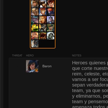
THREAT
HERO
NOTES
Heroes quienes p
1
Baron
que corte nuestr
reim, celeste, e
vamos a ser foc
sepan verdadera
team, ya que so
y eliminarnos, p
team y pensemos 
amenaza todos e