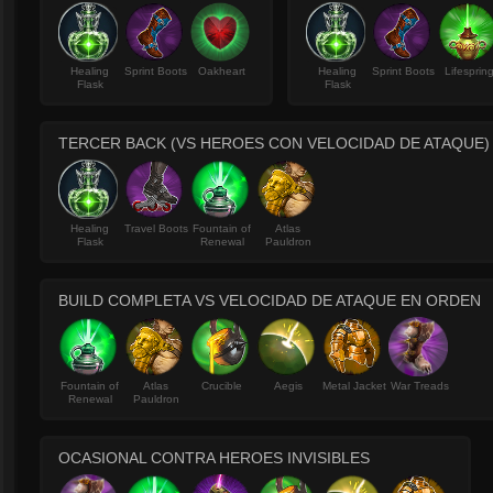
Healing
Sprint Boots
Oakheart
Healing
Sprint Boots
Lifesprin
Flask
Flask
TERCER BACK (VS HEROES CON VELOCIDAD DE ATAQUE)
Healing
Travel Boots
Fountain of
Atlas
Flask
Renewal
Pauldron
BUILD COMPLETA VS VELOCIDAD DE ATAQUE EN ORDEN
Fountain of
Atlas
Crucible
Aegis
Metal Jacket
War Treads
Renewal
Pauldron
OCASIONAL CONTRA HEROES INVISIBLES