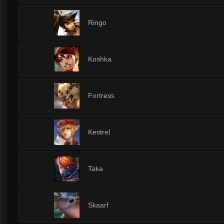
1
Ringo
1
Koshka
1
Fortress
1
Kestrel
1
Taka
1
Skaarf