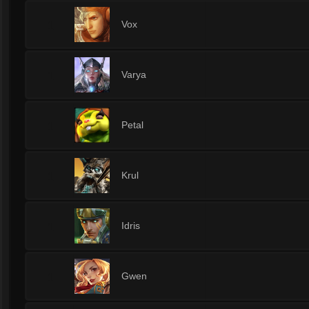
1
Vox
1
Varya
1
Petal
1
Krul
1
Idris
1
Gwen