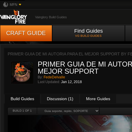
MFN
Vainglory Build Guides
Find Guides
CRAFT GUIDE
VG BUILD GUIDES
PRIMER GUIA DE MI AUTORIA PARA EL MEJOR SUPPORT BY
F
PRIMER GUIA DE MI AUTOR
MEJOR SUPPORT
By:
FedeDelvalle
Last Updated:
Jan 12, 2018
Build Guides
Discussion (1)
More Guides
BUILD 1 OF 1