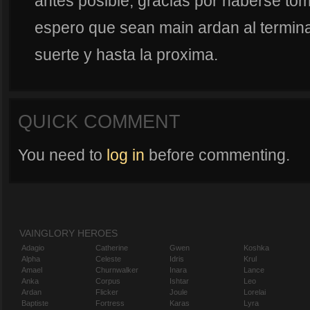
antes posible, gracias por haberse tom
espero que sean main ardan al termina
suerte y hasta la proxima.
QUICK COMMENT
You need to
log in
before commenting.
VAINGLORY HEROES
Adagio
Catherine
Gwen
Koshka
Alpha
Celeste
Idris
Krul
Amael
Churnwalker
Inara
Lance
Anka
Corpus
Ishtar
Leo
Ardan
Flicker
Joule
Lorelai
Baptiste
Fortress
Karas
Lyra