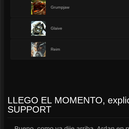
1
Grumpjaw
1
Glaive
1
Reim
LLEGO EL MOMENTO, explic
SUPPORT
Bueno, como ya dije arriba, Ardan en p