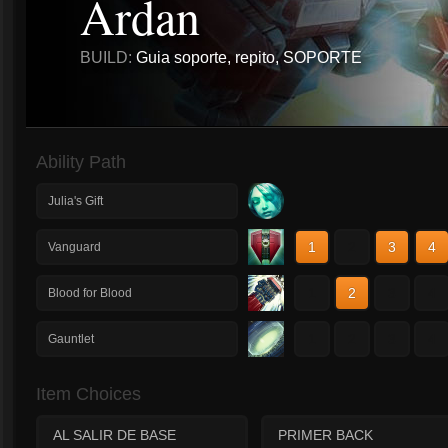
Ardan
BUILD:
Guia soporte, repito, SOPORTE
Ability Path
Julia's Gift
1
2
3
4
Vanguard
1
2
3
4
Blood for Blood
1
2
3
4
Gauntlet
Item Choices
AL SALIR DE BASE
PRIMER BACK