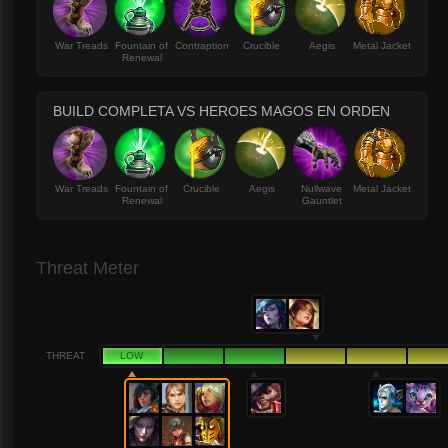
War Treads
Fountain of
Contraption
Crucible
Aegis
Metal Jacket
Renewal
BUILD COMPLETA VS HEROES MAGOS EN ORDEN
War Treads
Fountain of
Crucible
Aegis
Nullwave
Metal Jacket
Renewal
Gauntlet
Threat Meter
THREAT
LOW