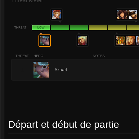
Threat Meter
THREAT
LOW
THREAT
HERO
NOTES
1
Skaarf
Départ et début de partie