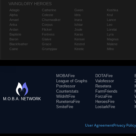
VAINGLORY HEROES
Adagio
Catherine
Gwen
Koshka
Alpha
Celeste
Idris
Krul
Amael
Churnwalker
Inara
Lance
Anka
Corpus
Ishtar
Leo
Ardan
Flicker
Joule
Lorelai
Baptiste
Fortress
Karas
Lyra
Baron
Glaive
Kensei
Magnus
Blackfeather
Grace
Kestrel
Malene
Caine
Grumpjaw
Kinetic
Miho
MOBAFire
DOTAFire
League of Graphs
Valofessor
Porofessor
Resetera
Counterstats
FarmFriends
WildriftFire
ForzaFire
M.O.B.A. NETWORK
RuneterraFire
HeroesFire
SmiteFire
LostarkFire
User Agreement
Privacy Polic