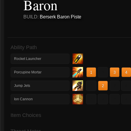
Baron
BUILD:
Berserk Baron Piste
Ability Path
Rocket Launcher
1
2
3
4
Porcupine Mortar
1
2
3
4
Jump Jets
1
2
3
4
Ion Cannon
Item Choices