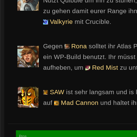
Nutzt Quibble um ihn zu stunen
zu gehen damit eurer Range ihn 
Valkyrie
mit Crucible.
Gegen
Rona
solltet ihr Atlas 
ein WP-Build benutzt. Ihr müsst
aufheben, um
Red Mist
zu un
SAW
ist sehr langsam und is 
auf
Mad Cannon
und haltet ih
Pros