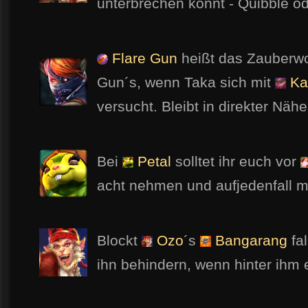
unterbrechen könnt - Quibble o
Flare Gun
heißt das Zauberw
Gun´s, wenn Taka sich mit
Ka
versucht. Bleibt in direkter Nä
Bei
Petal
solltet ihr euch vor
acht nehmen und aufjedenfall mi
Blockt
Ozo
´s
Bangarang
fal
ihn behindern, wenn hinter ihm 