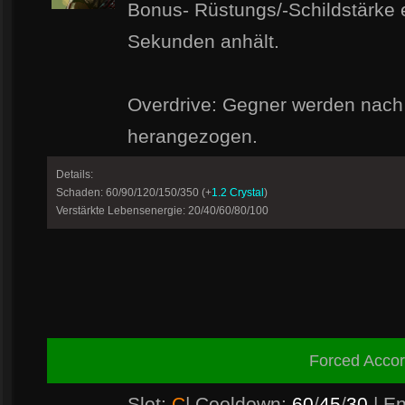
Bonus- Rüstungs/-Schildstärke e
Sekunden anhält.
Overdrive: Gegner werden nach
herangezogen.
Details:
Schaden: 60/90/120/150/350 (+
1.2 Crystal
)
Verstärkte Lebensenergie: 20/40/60/80/100
Forced Acco
Slot:
C
| Cooldown:
60
/
45
/
30
| E