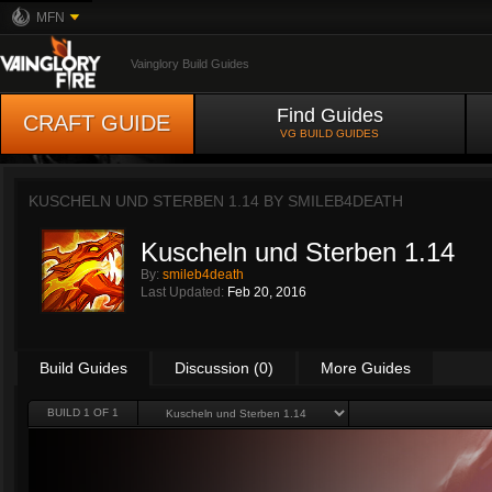
MFN
Vainglory Build Guides
Find Guides
CRAFT GUIDE
VG BUILD GUIDES
KUSCHELN UND STERBEN 1.14 BY
SMILEB4DEATH
Kuscheln und Sterben 1.14
By:
smileb4death
Last Updated:
Feb 20, 2016
Build Guides
Discussion (0)
More Guides
BUILD 1 OF 1