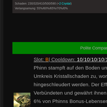
Schaden: 230/320/410/500/590 (+
2 Crystal
)
Verlangsamung: 55%/60%/65%/70%/0%
Polite Compa
Slot:
B
| Cooldown:
10
/
10
/
10
/
10
/
Phinn stampft auf den Boden un
Umkreis Kristallschaden zu, wor
hingeschleudert werden. Der Eff
Verbündeten und gewährt ihnen
6% von Phinns Bonus-Lebensen