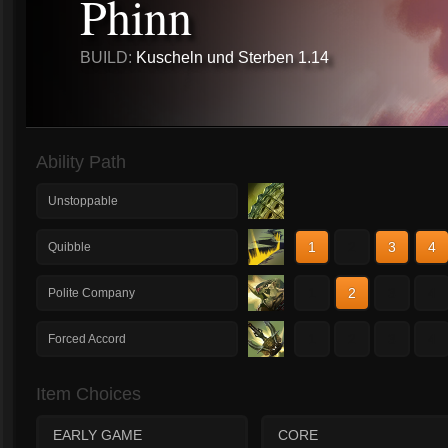
Phinn
BUILD:
Kuscheln und Sterben 1.14
Ability Path
Unstoppable
1
2
3
4
Quibble
1
2
3
4
Polite Company
1
2
3
4
Forced Accord
Item Choices
EARLY GAME
CORE