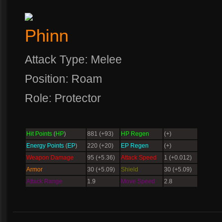
Phinn
Attack Type: Melee
Position: Roam
Role: Protector
Hit Points
(
HP
)
881 (+93)
HP Regen
(+)
Energy Points
(
EP
)
220 (+20)
EP Regen
(+)
Weapon Damage
95 (+5.36)
Attack Speed
1 (+0.012)
Armor
30 (+5.09)
Shield
30 (+5.09)
Attack Range
1.9
Move Speed
2.8