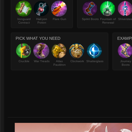
Ironguard
Halcyon
Flare Gun
Sprint Boots
Fountain of
Shiverstee
Contract
Potion
Renewal
PICK WHAT YOU NEED
EXAMP
Crucible
War Treads
Atlas
Clockwork
Shatterglass
Journey
Pauldron
Boots