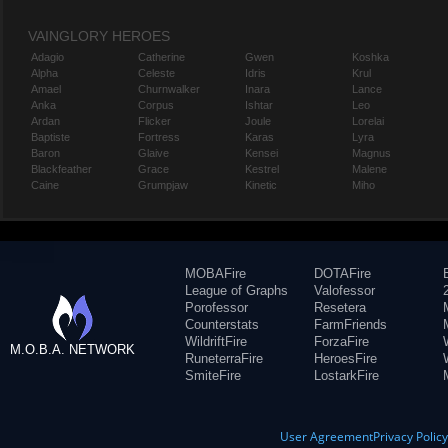
VAINGLORY HEROES
Adagio
Catherine
Gwen
Koshka
Alpha
Celeste
Idris
Krul
Amael
Churnwalker
Inara
Lance
Anka
Corpus
Ishtar
Leo
Ardan
Flicker
Joule
Lorelai
Baptiste
Fortress
Karas
Lyra
Baron
Glaive
Kensei
Magnus
Blackfeather
Grace
Kestrel
Malene
Caine
Grumpjaw
Kinetic
Miho
MOBAFire
DOTAFire
League of Graphs
Valofessor
Porofessor
Resetera
Counterstats
FarmFriends
WildriftFire
ForzaFire
M.O.B.A. NETWORK
RuneterraFire
HeroesFire
SmiteFire
LostarkFire
User Agreement
Privacy Polic