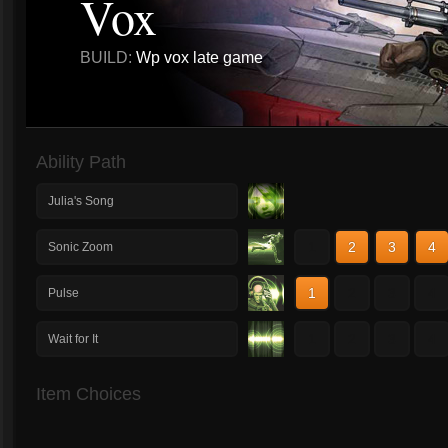
Vox
BUILD:
Wp vox late game
Ability Path
Julia's Song
1
2
3
4
Sonic Zoom
1
2
3
4
Pulse
1
2
3
4
Wait for It
Item Choices