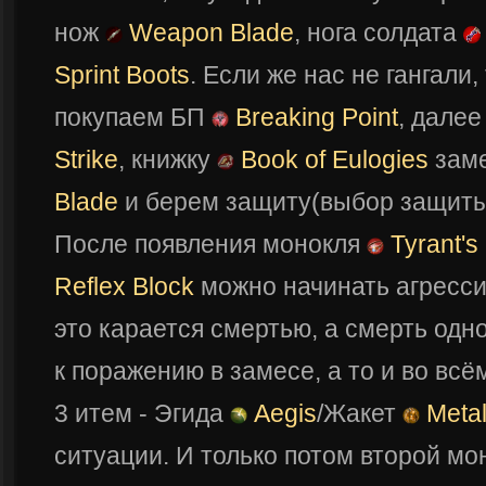
нож
Weapon Blade
, нога солдата
Sprint Boots
. Если же нас не гангали,
покупаем БП
Breaking Point
, дале
Strike
, книжку
Book of Eulogies
заме
Blade
и берем защиту(выбор защиты 
После появления монокля
Tyrant's
Reflex Block
можно начинать агрессир
это карается смертью, а смерть одн
к поражению в замесе, а то и во всём
3 итем - Эгида
Aegis
/Жакет
Metal
ситуации. И только потом второй м