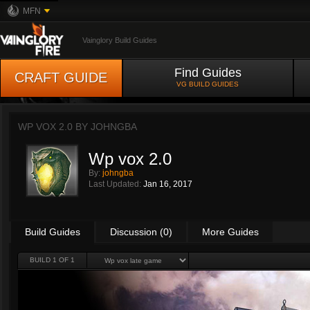
MFN
Vainglory Build Guides
Find Guides
CRAFT GUIDE
VG BUILD GUIDES
WP VOX 2.0 BY
JOHNGBA
Wp vox 2.0
By:
johngba
Last Updated:
Jan 16, 2017
Build Guides
Discussion (0)
More Guides
BUILD 1 OF 1