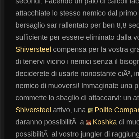
secondi. Facendo un paio di calcoli fac
attacchiate lo stesso nemico dal primo a
bersaglio sar rallentato per ben 8,8 s
sufficiente per essere eliminato dalla 
Shiversteel
compensa per la vostra gr
di tenervi vicino i nemici senza il bisogn
deciderete di usarle nonostante ciÃ², 
nemico di muoversi! Immaginate una 
commette lo sbaglio di attaccarvi: un 
Shiversteel
attivo, una
Polite Compa
daranno possibilitÃ a
Koshka
di muo
possibilitÃ al vostro jungler di raggiun