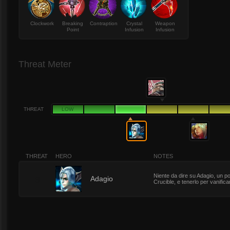
Clockwork
Breaking
Contraption
Crystal
Weapon
Point
Infusion
Infusion
Threat Meter
THREAT
LOW
THREAT
HERO
NOTES
Niente da dire su Adagio, un po'
3
Adagio
Crucible, e tenerlo per vanifica