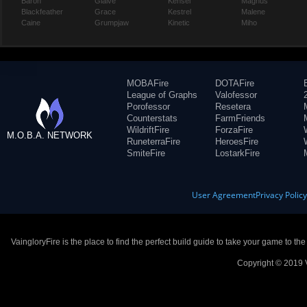
Baron
Glaive
Kensei
Magnus
Blackfeather
Grace
Kestrel
Malene
Caine
Grumpjaw
Kinetic
Miho
MOBAFire
DOTAFire
League of Graphs
Valofessor
Porofessor
Resetera
Counterstats
FarmFriends
WildriftFire
ForzaFire
M.O.B.A. NETWORK
RuneterraFire
HeroesFire
SmiteFire
LostarkFire
User Agreement
Privacy Polic
VaingloryFire is the place to find the perfect build guide to take your game to th
Copyright © 2019 V