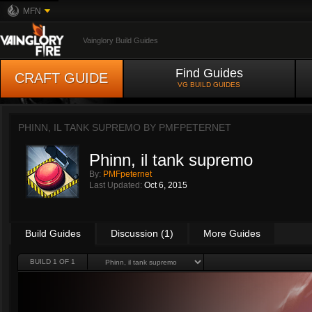
MFN
Vainglory Build Guides
Find Guides
CRAFT GUIDE
VG BUILD GUIDES
PHINN, IL TANK SUPREMO BY
PMFPETERNET
Phinn, il tank supremo
By:
PMFpeternet
Last Updated:
Oct 6, 2015
Build Guides
Discussion (1)
More Guides
BUILD 1 OF 1