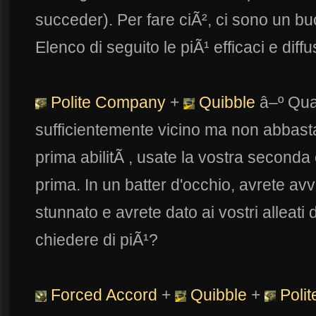
succeder). Per fare ciÃ², ci sono un b
Elenco di seguito le piÃ¹ efficaci e diffu
Polite Company
+
Quibble
â–º Qua
sufficientemente vicino ma non abbasta
prima abilitÃ , usate la vostra second
prima. In un batter d'occhio, avrete avv
stunnato e avrete dato ai vostri alleati 
chiedere di piÃ¹?
Forced Accord
+
Quibble
+
Poli