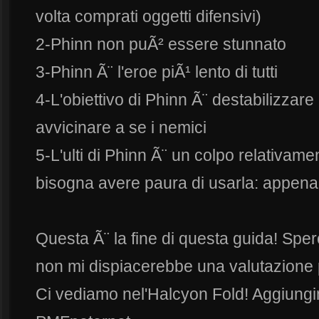
volta comprati oggetti difensivi)
2-Phinn non puÃ² essere stunnato
3-Phinn Ã¨ l'eroe piÃ¹ lento di tutti
4-L'obiettivo di Phinn Ã¨ destabilizzare 
avvicinare a se i nemici
5-L'ulti di Phinn Ã¨ un colpo relativam
bisogna avere paura di usarla: appena s
Questa Ã¨ la fine di questa guida! Spero
non mi dispiacerebbe una valutazione p
Ci vediamo nel'Halcyon Fold! Aggiungi