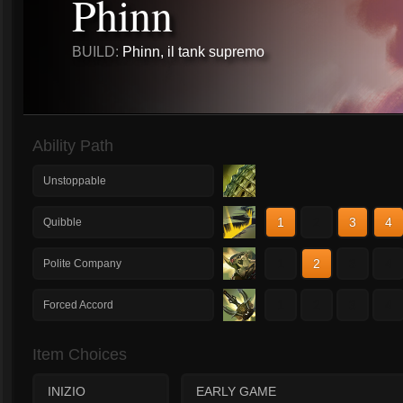
Phinn
BUILD:
Phinn, il tank supremo
Ability Path
Unstoppable
1
2
3
4
Quibble
1
2
3
4
Polite Company
1
2
3
4
Forced Accord
Item Choices
INIZIO
EARLY GAME