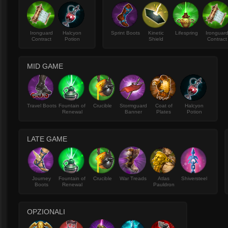
Ironguard
Halcyon
Sprint Boots
Kinetic
Lifespring
Ironguar
Contract
Potion
Shield
Contract
MID GAME
Travel Boots
Fountain of
Crucible
Stormguard
Coat of
Halcyon
Renewal
Banner
Plates
Potion
LATE GAME
Journey
Fountain of
Crucible
War Treads
Atlas
Shiversteel
Boots
Renewal
Pauldron
OPZIONALI