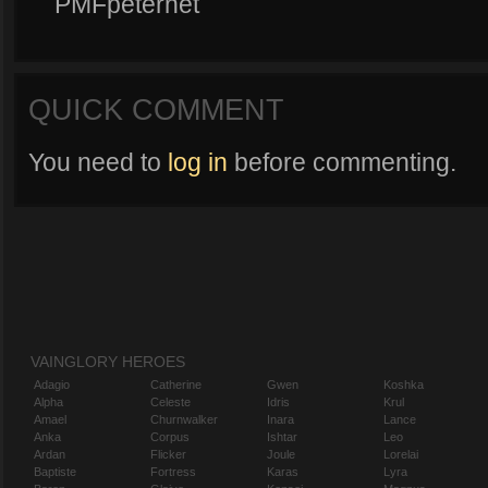
PMFpeternet
QUICK COMMENT
You need to
log in
before commenting.
VAINGLORY HEROES
Adagio
Catherine
Gwen
Koshka
Alpha
Celeste
Idris
Krul
Amael
Churnwalker
Inara
Lance
Anka
Corpus
Ishtar
Leo
Ardan
Flicker
Joule
Lorelai
Baptiste
Fortress
Karas
Lyra