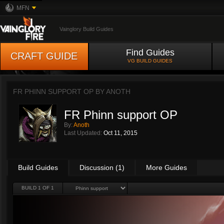
MFN
Vainglory Build Guides
Find Guides
CRAFT GUIDE
VG BUILD GUIDES
FR PHINN SUPPORT OP BY
ANOTH
FR Phinn support OP
By:
Anoth
Last Updated:
Oct 11, 2015
Build Guides
Discussion (1)
More Guides
BUILD 1 OF 1