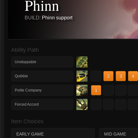
Phinn
BUILD:
Phinn support
Ability Path
Unstoppable
1
2
3
4
Quibble
1
2
3
4
Polite Company
1
2
3
4
Forced Accord
Item Choices
EARLY GAME
MID GAME