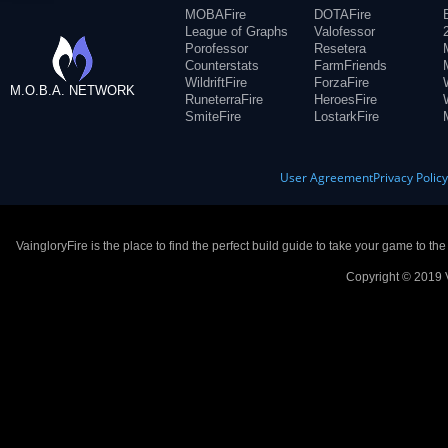
MOBAFire
DOTAFire
League of Graphs
Valofessor
Porofessor
Resetera
Counterstats
FarmFriends
WildriftFire
ForzaFire
M.O.B.A. NETWORK
RuneterraFire
HeroesFire
SmiteFire
LostarkFire
User Agreement
Privacy Polic
VaingloryFire is the place to find the perfect build guide to take your game to th
Copyright © 2019 V