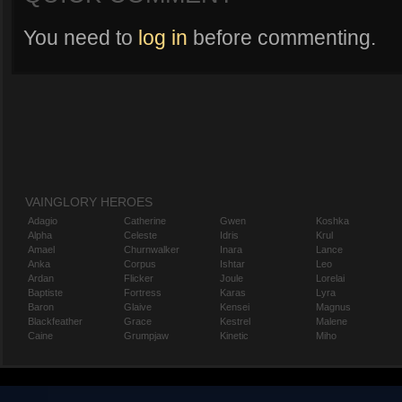
You need to
log in
before commenting.
VAINGLORY HEROES
Adagio
Catherine
Gwen
Koshka
Alpha
Celeste
Idris
Krul
Amael
Churnwalker
Inara
Lance
Anka
Corpus
Ishtar
Leo
Ardan
Flicker
Joule
Lorelai
Baptiste
Fortress
Karas
Lyra
Baron
Glaive
Kensei
Magnus
Blackfeather
Grace
Kestrel
Malene
Caine
Grumpjaw
Kinetic
Miho