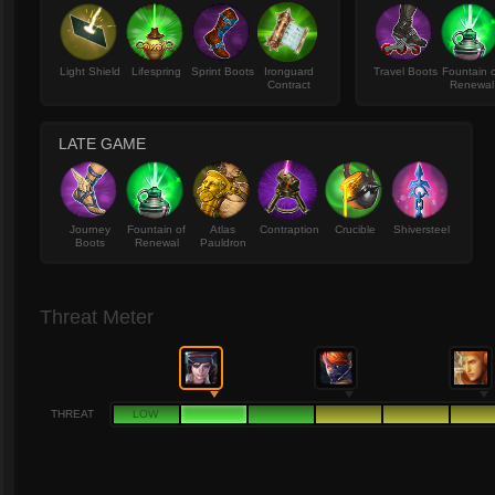
Light Shield
Lifespring
Sprint Boots
Ironguard
Travel Boots
Fountain 
Contract
Renewal
LATE GAME
Journey
Fountain of
Atlas
Contraption
Crucible
Shiversteel
Boots
Renewal
Pauldron
Threat Meter
THREAT
LOW