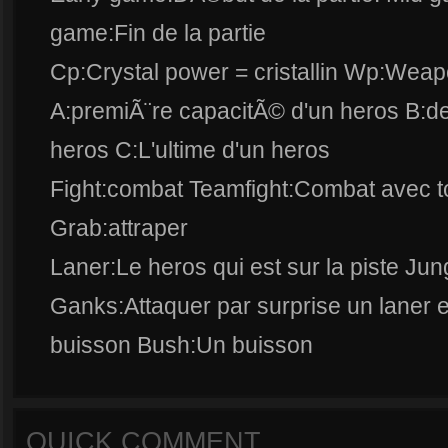
game:Fin de la partie
Cp:Crystal power = cristallin Wp:We
A:premiÃ¨re capacitÃ© d'un heros B:d
heros C:L'ultime d'un heros
Fight:combat Teamfight:Combat avec 
Grab:attraper
Laner:Le heros qui est sur la piste Jun
Ganks:Attaquer par surprise un laner
buisson Bush:Un buisson
QUICK COMMENT