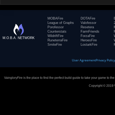
MOBAFire
DOTAFire
League of Graphs
Valofessor
Porofessor
Resetera
Counterstats
FarmFriends
WildriftFire
ForzaFire
M.O.B.A. NETWORK
RuneterraFire
HeroesFire
SmiteFire
LostarkFire
User Agreement
Privacy Polic
VaingloryFire is the place to find the perfect build guide to take your game to th
Copyright © 2019 V