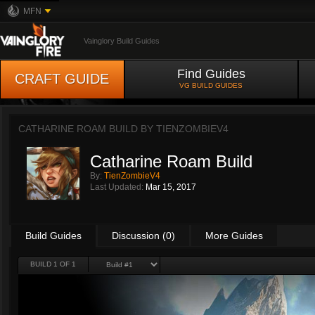
MFN
Vainglory Build Guides
Find Guides
CRAFT GUIDE
VG BUILD GUIDES
CATHARINE ROAM BUILD BY
TIENZOMBIEV4
Catharine Roam Build
By:
TienZombieV4
Last Updated:
Mar 15, 2017
Build Guides
Discussion (0)
More Guides
BUILD 1 OF 1