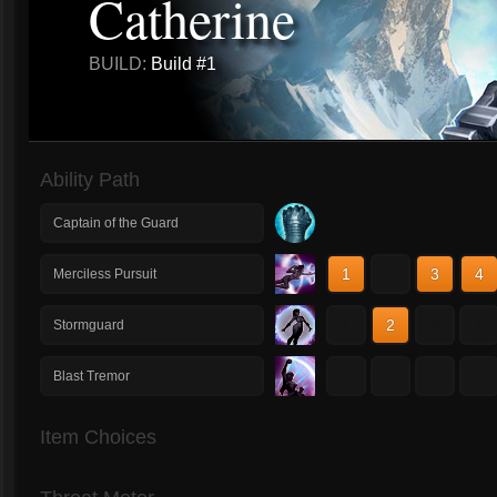
Catherine
BUILD:
Build #1
Ability Path
Captain of the Guard
1
2
3
4
Merciless Pursuit
1
2
3
4
Stormguard
1
2
3
4
Blast Tremor
Item Choices