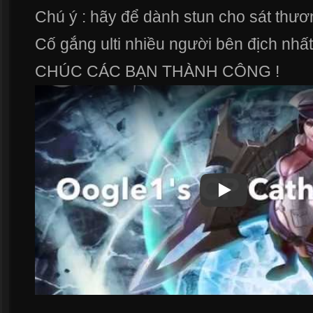
Chú ý : hãy để dành stun cho sát thươ
Cố gắng ulti nhiều người bên địch nhất
CHÚC CÁC BẠN THÀNH CÔNG !
Play
Play Video