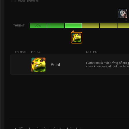
Threat Meter
THREAT
LOW
THREAT
HERO
NOTES
Catharine là một tướng hỗ trợ 
3
Petal
chạy khỏi combat một cách d