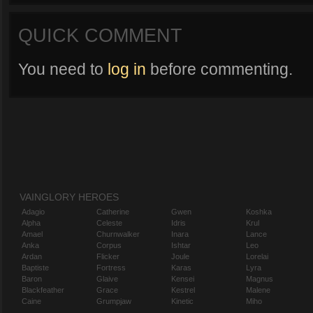
QUICK COMMENT
You need to
log in
before commenting.
VAINGLORY HEROES
Adagio
Catherine
Gwen
Koshka
Alpha
Celeste
Idris
Krul
Amael
Churnwalker
Inara
Lance
Anka
Corpus
Ishtar
Leo
Ardan
Flicker
Joule
Lorelai
Baptiste
Fortress
Karas
Lyra
Baron
Glaive
Kensei
Magnus
Blackfeather
Grace
Kestrel
Malene
Caine
Grumpjaw
Kinetic
Miho