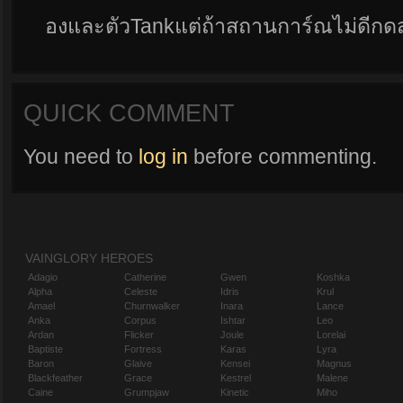
องและตัวTankแต่ถ้าสถานการ์ณไม่ดีกดสก
QUICK COMMENT
You need to
log in
before commenting.
VAINGLORY HEROES
Adagio
Catherine
Gwen
Koshka
Alpha
Celeste
Idris
Krul
Amael
Churnwalker
Inara
Lance
Anka
Corpus
Ishtar
Leo
Ardan
Flicker
Joule
Lorelai
Baptiste
Fortress
Karas
Lyra
Baron
Glaive
Kensei
Magnus
Blackfeather
Grace
Kestrel
Malene
Caine
Grumpjaw
Kinetic
Miho