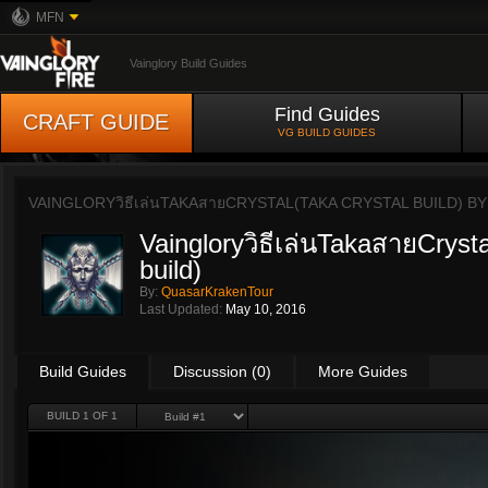
MFN
Vainglory Build Guides
Find Guides
CRAFT GUIDE
VG BUILD GUIDES
VAINGLORYวิธีเล่นTAKAสายCRYSTAL(TAKA CRYSTAL BUILD) B
Vaingloryวิธีเล่นTakaสายCrysta
build)
By:
QuasarKrakenTour
Last Updated:
May 10, 2016
Build Guides
Discussion (0)
More Guides
BUILD 1 OF 1