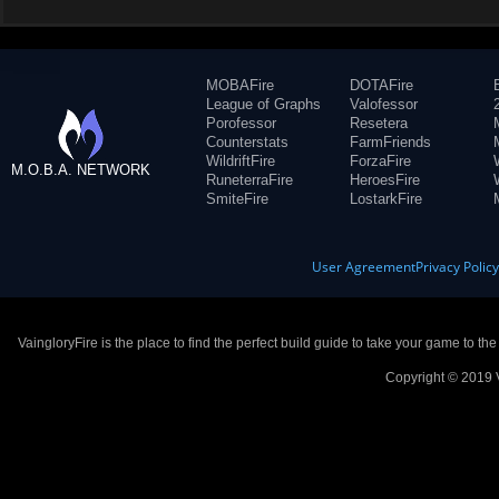
MOBAFire
DOTAFire
League of Graphs
Valofessor
Porofessor
Resetera
Counterstats
FarmFriends
WildriftFire
ForzaFire
M.O.B.A. NETWORK
RuneterraFire
HeroesFire
SmiteFire
LostarkFire
User Agreement
Privacy Polic
VaingloryFire is the place to find the perfect build guide to take your game to th
Copyright © 2019 V