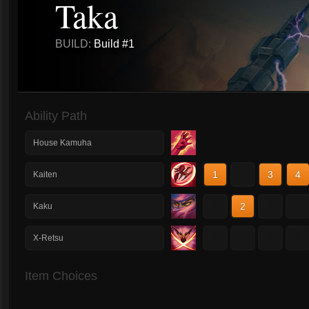
Taka
BUILD:
Build #1
Ability Path
House Kamuha
1
2
3
4
Kaiten
1
2
3
4
Kaku
1
2
3
4
X-Retsu
Item Choices