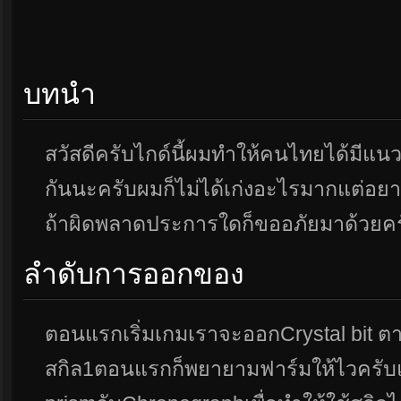
บทนำ
สวัสดีครับไกด์นี้ผมทำให้คนไทยได้มีแ
กันนะครับผมก็ไม่ได้เก่งอะไรมากแต่อย
ถ้าผิดพลาดประการใดก็ขออภัยมาด้วยค
ลำดับการออกของ
ตอนแรกเริ่มเกมเราจะออกCrystal bit ต
สกิล1ตอนแรกก็พยายามฟาร์มให้ไวครั