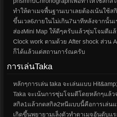
prismกับChronographเพื่อทำให้ใช้สกิลได
ทำให้ดาเมจพื้นฐานเบาเลยต้องเน้นใช้
ขึ้นเวล6ภายในไม่เกิน7นาทีหลังจากนั้
ส่องMini Map ให้ดีๆครับแล้วซุ่มโจมตีแล้
Clock work ตามด้วย After shock ส่วน A
ก็ได้แล้วแต่สถานการ์ณครับ
การเล่นTaka
หลักๆการเล่น taka จะเล่นแบบ Hit&amp;
Taka จะเน้นการซุ่มโจมตีโดยหลักๆแล้ว
สกิล1แล้วกดสกิล2หนีแบบนี้คือการเล่นแ
เกิดขึ้นพยายามเล็งตัวทำดาเมจอันดับแ